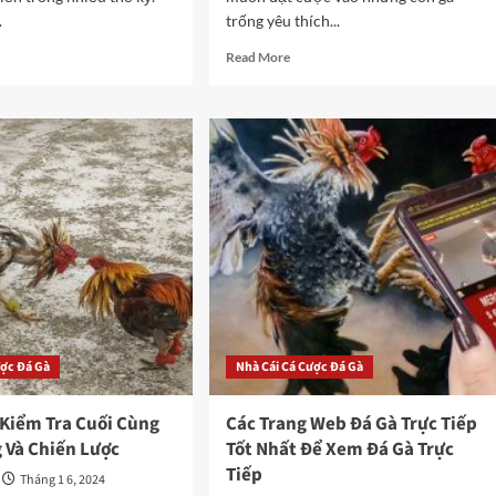
.
trống yêu thích...
d
Read
Read More
e
more
ut
about
u
Top
5
Nhà
Cái
t
Cá
Chọ
m
Gà
Trực
Tiếp
c
Uy
p?
Tín
Nhất
ược Đá Gà
Nhà Cái Cá Cược Đá Gà
 Kiểm Tra Cuối Cùng
Các Trang Web Đá Gà Trực Tiếp
 Và Chiến Lược
Tốt Nhất Để Xem Đá Gà Trực
Tiếp
Tháng 1 6, 2024