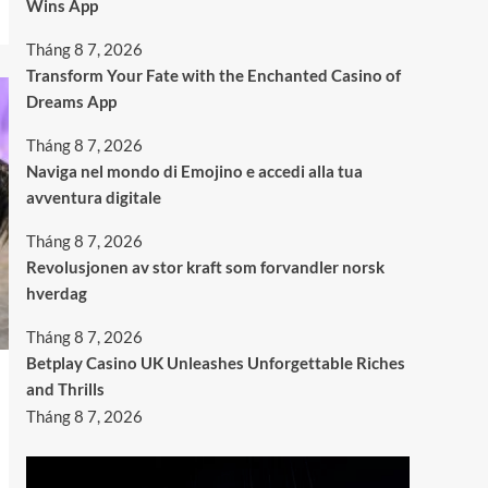
Wins App
Tháng 8 7, 2026
Transform Your Fate with the Enchanted Casino of
Dreams App
Tháng 8 7, 2026
Naviga nel mondo di Emojino e accedi alla tua
avventura digitale
Tháng 8 7, 2026
Revolusjonen av stor kraft som forvandler norsk
hverdag
Tháng 8 7, 2026
Betplay Casino UK Unleashes Unforgettable Riches
and Thrills
Tháng 8 7, 2026