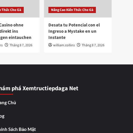
n Thức Cho Gà
Nâng Cao Kiến Thức Cho Gà
Casino ohne
Desata tu Potencial con el
direkt ins
Ingreso a Mystake en un
ügen eintauchen
Instante
ns
Tháng 8 7, 2026
william.collins
Tháng 8 7, 2026
hám phá Xemtructiepdaga Net
ang Chủ
og
ính Sách Bảo Mật