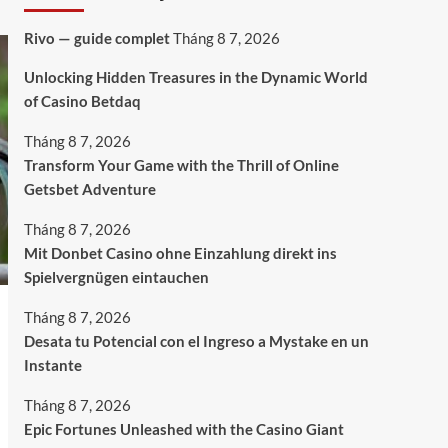
Rivo — guide complet
Tháng 8 7, 2026
Unlocking Hidden Treasures in the Dynamic World
of Casino Betdaq
Tháng 8 7, 2026
Transform Your Game with the Thrill of Online
Getsbet Adventure
Tháng 8 7, 2026
Mit Donbet Casino ohne Einzahlung direkt ins
Spielvergnügen eintauchen
Tháng 8 7, 2026
Desata tu Potencial con el Ingreso a Mystake en un
Instante
Tháng 8 7, 2026
Epic Fortunes Unleashed with the Casino Giant