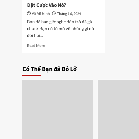
Đặt Cược Vào Nó?
Vũ-Võ Minh
Tháng 1 6, 2024
Bạn đã bao giờ nghe đến trò đá gà
chưa? Bạn có tò mò về những gì nó
đòi hỏi...
Read
Read More
more
about
Đá
Có Thể Bạn đã Bỏ Lỡ
Gà
Là
Gì
Và
Làm
Thế
Nào
Để
Đặt
Cược
Vào
Nó?