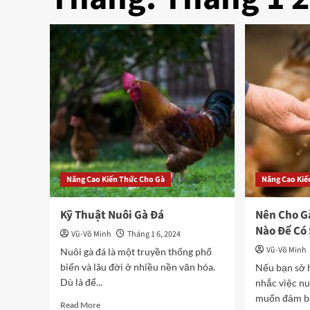
Nâng Cao Kiến Thức Cho Gà
Nâng Cao Kiế
Kỹ Thuật Nuôi Gà Đá
Nên Cho G
Nào Để Có 
Vũ-Võ Minh
Tháng 1 6, 2024
Vũ-Võ Minh
Nuôi gà đá là một truyền thống phổ
biến và lâu đời ở nhiều nền văn hóa.
Nếu bạn sở 
Dù là để...
nhắc việc nu
muốn đảm bả
Read
Read More