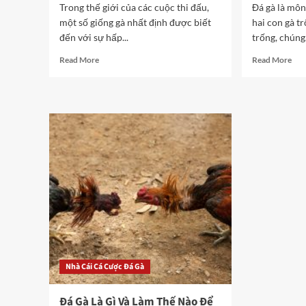
Trong thế giới của các cuộc thi đấu,
Đá gà là môn
một số giống gà nhất định được biết
hai con gà tr
đến với sự hấp...
trống, chúng.
Read
Rea
Read More
Read More
more
mor
about
abo
Những
Đá
Giống
Gà:
Gà
Bài
Đá
Kiể
Tốt
Tra
Nhất
Cuố
Thế
Cùn
Giới
Về
Kỹ
Nă
Và
Chi
Lư
Nhà Cái Cá Cược Đá Gà
Đá Gà Là Gì Và Làm Thế Nào Để